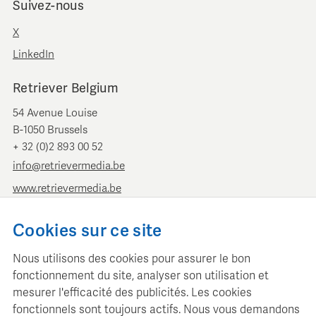
Suivez-nous
X
LinkedIn
Retriever Belgium
54 Avenue Louise
B-1050 Brussels
+ 32 (0)2 893 00 52
info@retrievermedia.be
www.retrievermedia.be
Retriever Pays-Bas
Cookies sur ce site
Vondelstraat 154
Nous utilisons des cookies pour assurer le bon
1054 GT Amsterdam
fonctionnement du site, analyser son utilisation et
+ 31 (0)20 379 11 01
mesurer l'efficacité des publicités. Les cookies
info@retriever.nl
fonctionnels sont toujours actifs. Nous vous demandons