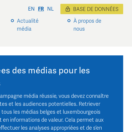
EN
FR
NL
BASE DE DONNÉES
Actualité
À propos de
média
nous
es des médias pour les
s
campagne média réussie, vous devez connaître
tes et les audiences potentielles. Retriever
 tous les médias belges et luxembourgeois
it en informations de valeur. Cela permet aux
ffectuer les analyses appropriées et de s’en