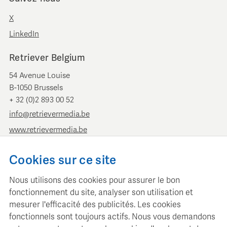
X
LinkedIn
Retriever Belgium
54 Avenue Louise
B-1050 Brussels
+ 32 (0)2 893 00 52
info@retrievermedia.be
www.retrievermedia.be
Retriever Pays-Bas
Cookies sur ce site
Vondelstraat 154
Nous utilisons des cookies pour assurer le bon
1054 GT Amsterdam
fonctionnement du site, analyser son utilisation et
+ 31 (0)20 379 11 01
mesurer l'efficacité des publicités. Les cookies
info@retriever.nl
fonctionnels sont toujours actifs. Nous vous demandons
www.retriever.nl