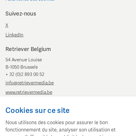
Suivez-nous
X
LinkedIn
Retriever Belgium
54 Avenue Louise
B-1050 Brussels
+ 32 (0)2 893 00 52
info@retrievermedia.be
www.retrievermedia.be
Retriever Pays-Bas
Cookies sur ce site
Vondelstraat 154
Nous utilisons des cookies pour assurer le bon
1054 GT Amsterdam
fonctionnement du site, analyser son utilisation et
+ 31 (0)20 379 11 01