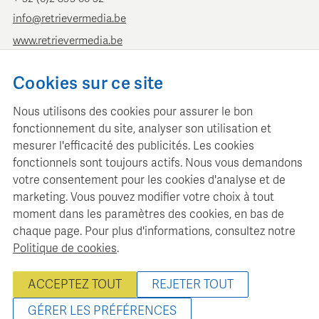
info@retrievermedia.be
www.retrievermedia.be
Retriever Pays-Bas
Cookies sur ce site
Vondelstraat 154
Nous utilisons des cookies pour assurer le bon
1054 GT Amsterdam
fonctionnement du site, analyser son utilisation et
+ 31 (0)20 379 11 01
mesurer l'efficacité des publicités. Les cookies
info@retriever.nl
fonctionnels sont toujours actifs. Nous vous demandons
www.retriever.nl
votre consentement pour les cookies d'analyse et de
marketing. Vous pouvez modifier votre choix à tout
moment dans les paramètres des cookies, en bas de
chaque page. Pour plus d'informations, consultez notre
Politique de cookies
.
Retriever Media Information gère une base de données médias
structurée pour la planification et l'analyse médias
ACCEPTEZ TOUT
REJETER TOUT
professionnelles.
© 2022 - 2026 Retriever Media Belgique - Tous droits réservés
GÉRER LES PRÉFÉRENCES