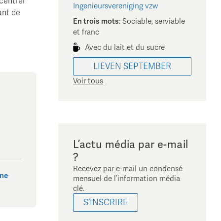
ncentrer
Ingenieursvereniging vzw
ant de
En trois mots
:
Sociable, serviable
et franc
Avec du lait et du sucre
LIEVEN
SEPTEMBER
Voir tous
L’actu média par e-mail
?
Recevez par e-mail un condensé
nne
·
mensuel de l’information média
clé.
S’INSCRIRE