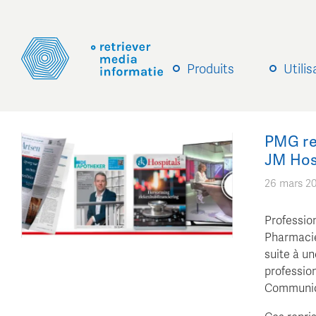
Produits
Utili
PMG re
JM Hos
26 mars 2
Professio
Pharmacie
suite à u
professio
Communic