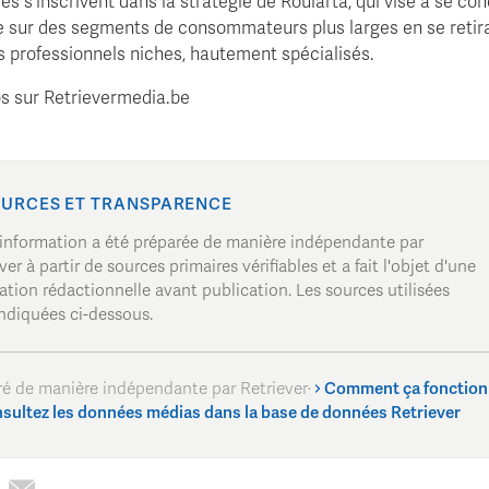
es s'inscrivent dans la stratégie de Roularta, qui vise à se co
 sur des segments de consommateurs plus larges en se retir
 professionnels niches, hautement spécialisés.
os sur Retrievermedia.be
URCES ET TRANSPARENCE
 information a été préparée de manière indépendante par
ver à partir de sources primaires vérifiables et a fait l'objet d'une
cation rédactionnelle avant publication. Les sources utilisées
ndiquées ci-dessous.
ré de manière indépendante par Retriever
·
Comment ça fonctio
sultez les données médias dans la base de données Retriever