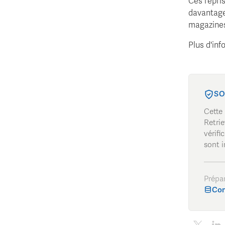
Ces repris
davantage
magazines
Plus d'inf
SO
Cette
Retrie
vérifi
sont i
Prépa
Con