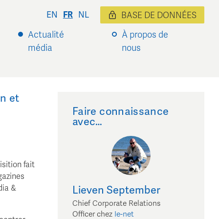
EN
FR
NL
BASE DE DONNÉES
Actualité
À propos de
média
nous
n et
Faire connaissance
avec…
ition fait
gazines
dia &
Lieven
September
Chief Corporate Relations
Officer
chez
Ie-net