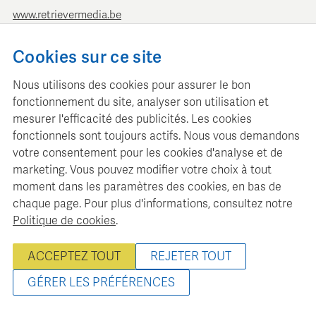
www.retrievermedia.be
Retriever Pays-Bas
Cookies sur ce site
Vondelstraat 154
Nous utilisons des cookies pour assurer le bon
1054 GT Amsterdam
fonctionnement du site, analyser son utilisation et
+ 31 (0)20 379 11 01
mesurer l'efficacité des publicités. Les cookies
info@retriever.nl
fonctionnels sont toujours actifs. Nous vous demandons
www.retriever.nl
votre consentement pour les cookies d'analyse et de
marketing. Vous pouvez modifier votre choix à tout
moment dans les paramètres des cookies, en bas de
chaque page. Pour plus d'informations, consultez notre
Politique de cookies
.
Retriever Media Information gère une base de données médias
structurée pour la planification et l'analyse médias
ACCEPTEZ TOUT
REJETER TOUT
professionnelles.
© 2022 - 2026 Retriever Media Belgique - Tous droits réservés
GÉRER LES PRÉFÉRENCES