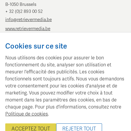
B-1050 Brussels
+ 32 (0)2 893 00 52
info@retrievermedia.be
www.retrievermedia.be
Retriever Pays-Bas
Cookies sur ce site
Vondelstraat 154
Nous utilisons des cookies pour assurer le bon
1054 GT Amsterdam
fonctionnement du site, analyser son utilisation et
+ 31 (0)20 379 11 01
mesurer l'efficacité des publicités. Les cookies
info@retriever.nl
fonctionnels sont toujours actifs. Nous vous demandons
www.retriever.nl
votre consentement pour les cookies d'analyse et de
marketing. Vous pouvez modifier votre choix à tout
moment dans les paramètres des cookies, en bas de
chaque page. Pour plus d'informations, consultez notre
Politique de cookies
.
Retriever Media Information gère une base de données médias
structurée pour la planification et l'analyse médias
ACCEPTEZ TOUT
REJETER TOUT