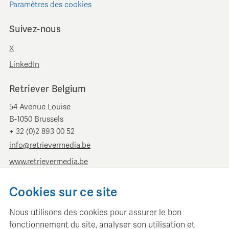
Paramètres des cookies
Suivez-nous
X
LinkedIn
Retriever Belgium
54 Avenue Louise
B-1050 Brussels
+ 32 (0)2 893 00 52
info@retrievermedia.be
www.retrievermedia.be
Retriever Pays-Bas
Cookies sur ce site
Vondelstraat 154
Nous utilisons des cookies pour assurer le bon
1054 GT Amsterdam
fonctionnement du site, analyser son utilisation et
+ 31 (0)20 379 11 01