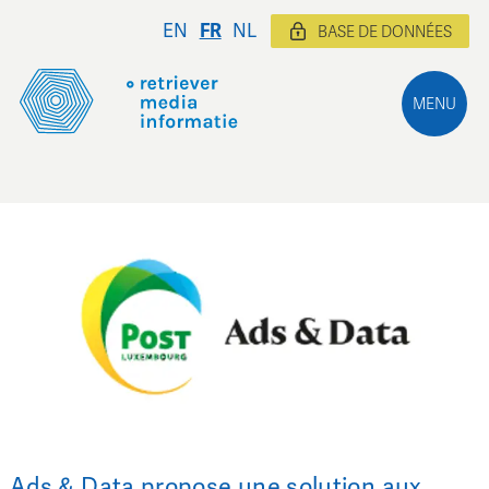
EN
FR
NL
BASE DE DONNÉES
MENU
Ads & Data propose une solution aux