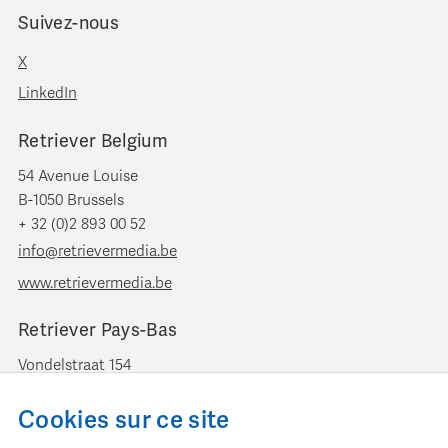
Suivez-nous
X
LinkedIn
Retriever Belgium
54 Avenue Louise
B-1050 Brussels
+ 32 (0)2 893 00 52
info@retrievermedia.be
www.retrievermedia.be
Retriever Pays-Bas
Vondelstraat 154
1054 GT Amsterdam
+ 31 (0)20 379 11 01
Cookies sur ce site
info@retriever.nl