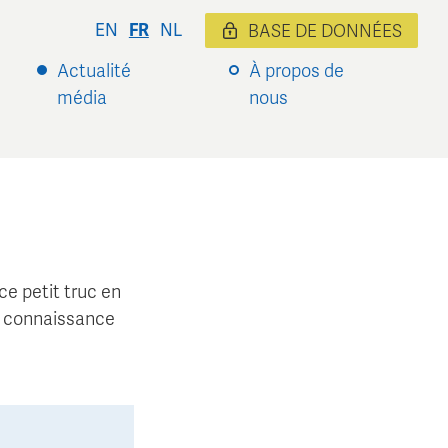
EN
FR
NL
BASE DE DONNÉES
Actualité
À propos de
média
nous
 ce petit truc en
e connaissance