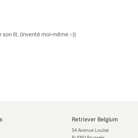
de son lit. (inventé moi-même :-))
s
Retriever Belgium
54 Avenue Louise
B-1050 Brussels