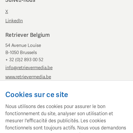
Suivez-nous
X
LinkedIn
Retriever Belgium
54 Avenue Louise
B-1050 Brussels
+ 32 (0)2 893 00 52
info@retrievermedia.be
www.retrievermedia.be
Retriever Pays-Bas
Cookies sur ce site
Vondelstraat 154
Nous utilisons des cookies pour assurer le bon
1054 GT Amsterdam
fonctionnement du site, analyser son utilisation et
+ 31 (0)20 379 11 01
mesurer l'efficacité des publicités. Les cookies
info@retriever.nl
fonctionnels sont toujours actifs. Nous vous demandons