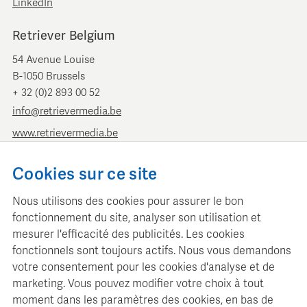
LinkedIn
Retriever Belgium
54 Avenue Louise
B-1050 Brussels
+ 32 (0)2 893 00 52
info@retrievermedia.be
www.retrievermedia.be
Retriever Pays-Bas
Cookies sur ce site
Vondelstraat 154
Nous utilisons des cookies pour assurer le bon
1054 GT Amsterdam
fonctionnement du site, analyser son utilisation et
+ 31 (0)20 379 11 01
mesurer l'efficacité des publicités. Les cookies
info@retriever.nl
fonctionnels sont toujours actifs. Nous vous demandons
www.retriever.nl
votre consentement pour les cookies d'analyse et de
marketing. Vous pouvez modifier votre choix à tout
moment dans les paramètres des cookies, en bas de