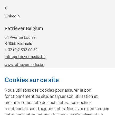
X
LinkedIn
Retriever Belgium
54 Avenue Louise
B-1050 Brussels
+ 32 (0)2 893 00 52
info@retrievermedia.be
www.retrievermedia.be
Retriever Pays-Bas
Cookies sur ce site
Vondelstraat 154
Nous utilisons des cookies pour assurer le bon
1054 GT Amsterdam
fonctionnement du site, analyser son utilisation et
+ 31 (0)20 379 11 01
mesurer l'efficacité des publicités. Les cookies
info@retriever.nl
fonctionnels sont toujours actifs. Nous vous demandons
www.retriever.nl