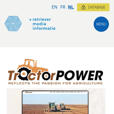
EN
FR
NL
DATABASE
MENU