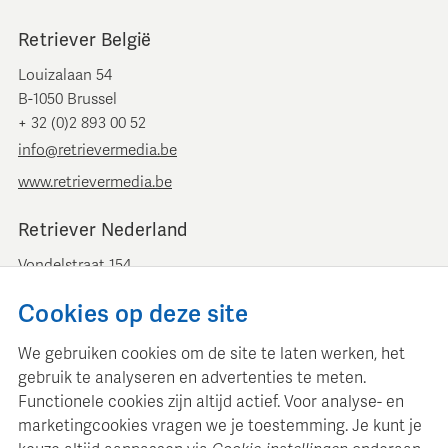
Retriever België
Louizalaan 54
B-1050 Brussel
+ 32 (0)2 893 00 52
info@retrievermedia.be
www.retrievermedia.be
Retriever Nederland
Vondelstraat 154
1054 GT Amsterdam
Cookies op deze site
+ 31 (0)20 379 11 01
info@retriever.nl
We gebruiken cookies om de site te laten werken, het
www.retriever.nl
gebruik te analyseren en advertenties te meten.
Functionele cookies zijn altijd actief. Voor analyse- en
marketingcookies vragen we je toestemming. Je kunt je