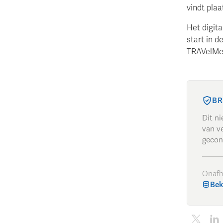
vindt pla
Het digit
start in 
TRAVelMed
BR
Dit n
van ve
gecon
Onafh
Bek