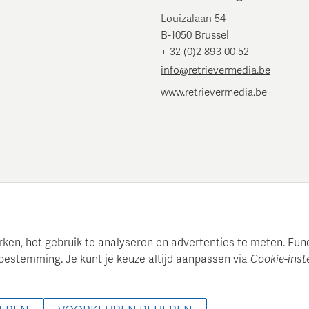
Louizalaan 54
B-1050 Brussel
+ 32 (0)2 893 00 52
info@retrievermedia.be
www.retrievermedia.be
en, het gebruik te analyseren en advertenties te meten. Functi
oestemming. Je kunt je keuze altijd aanpassen via
Cookie-inst
 onderhoudt een gestructureerde mediadatabase voor professionel
 2022 - 2026 Retriever Media Belgium - Alle rechten voorbehoud