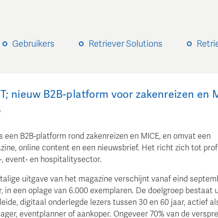
Gebruikers
Retriever Solutions
Retri
; nieuw B2B-platform voor zakenreizen en 
5
 een B2B-platform rond zakenreizen en MICE, en omvat een
ine, online content en een nieuwsbrief. Het richt zich tot pro
s-, event- en hospitalitysector.
talige uitgave van het magazine verschijnt vanaf eind septem
ar, in een oplage van 6.000 exemplaren. De doelgroep bestaat u
ide, digitaal onderlegde lezers tussen 30 en 60 jaar, actief al
ager, eventplanner of aankoper. Ongeveer 70% van de verspre