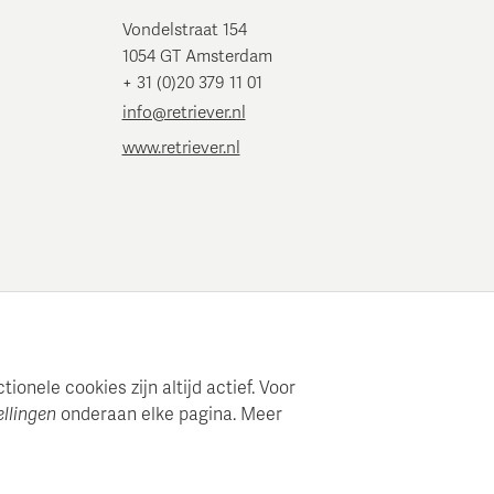
Vondelstraat 154
1054 GT Amsterdam
+ 31 (0)20 379 11 01
info@retriever.nl
www.retriever.nl
onele cookies zijn altijd actief. Voor
ellingen
onderaan elke pagina. Meer
e mediaplanning en analyse.
en