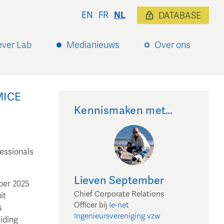
EN
FR
NL
DATABASE
ever Lab
Medianieuws
Over ons
MICE
Kennismaken met…
fessionals
Lieven
September
ber 2025
Chief Corporate Relations
it
Officer
bij
Ie-net
s
Ingenieursvereniging vzw
iding