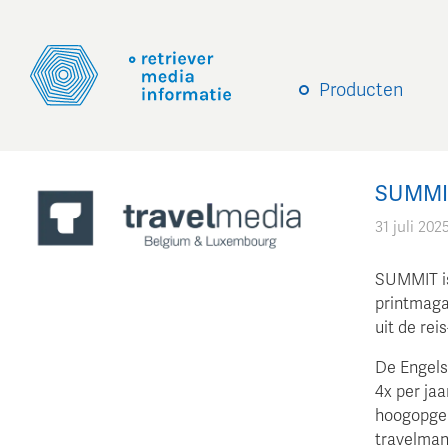
Producten
SUMMIT
31 juli 202
SUMMIT is
printmagaz
uit de rei
De Engels
4x per ja
hoogopgele
travelman