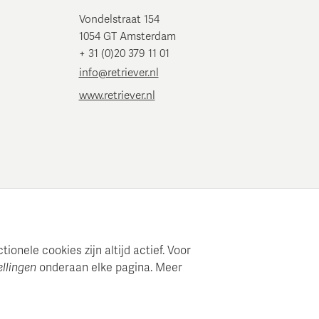
Vondelstraat 154
1054 GT Amsterdam
+ 31 (0)20 379 11 01
info@retriever.nl
www.retriever.nl
onele cookies zijn altijd actief. Voor
ellingen
onderaan elke pagina. Meer
e mediaplanning en analyse.
en