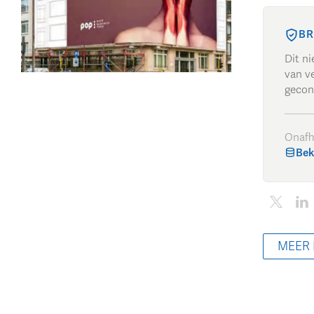
BR
Dit n
van ve
gecon
Onafh
Bek
MEER