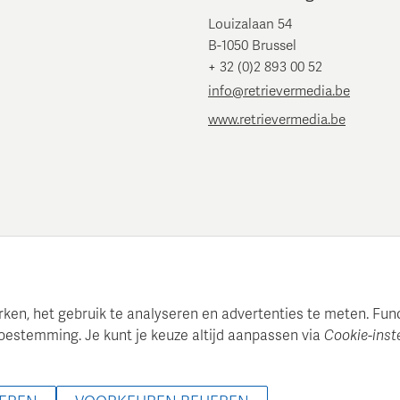
Louizalaan 54
B-1050 Brussel
+ 32 (0)2 893 00 52
info@retrievermedia.be
www.retrievermedia.be
en, het gebruik te analyseren en advertenties te meten. Functi
oestemming. Je kunt je keuze altijd aanpassen via
Cookie-inst
 onderhoudt een gestructureerde mediadatabase voor professionel
 2022 - 2026 Retriever Media Belgium - Alle rechten voorbehoud