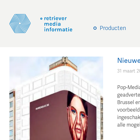
Producten
Nieuwe
31 maart 2
Pop-Media
geadverte
Brussel en
voorbeeld
ingeschake
alle mogel