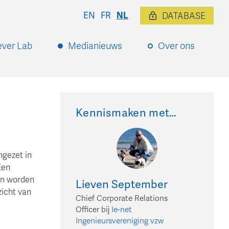
EN
FR
NL
DATABASE
ever Lab
Medianieuws
Over ons
Kennismaken met…
gezet in
Een
an worden
Lieven
September
zicht van
Chief Corporate Relations
Officer
bij
Ie-net
Ingenieursvereniging vzw