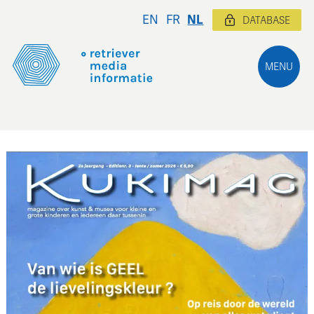
EN
FR
NL
DATABASE
MENU