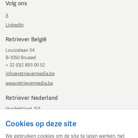
Volg ons
X
LinkedIn
Retriever België
Louizalaan 54
B-1050 Brussel
+ 32 (0)2 893 00 52
info@retrievermedia.be
www.retrievermedia.be
Retriever Nederland
Vondelstraat 154
1054 GT Amsterdam
Cookies op deze site
+ 31 (0)20 379 11 01
info@retriever.nl
We gebruiken cookies om de site te laten werken, het