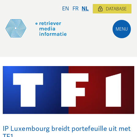
EN
FR
NL
DATABASE
MENU
IP Luxembourg breidt portefeuille uit met
TF1