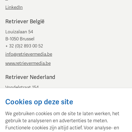
LinkedIn
Retriever België
Louizalaan 54
B-1050 Brussel
+ 32 (0)2 893 00 52
info@retrievermedia.be
www.retrievermedia.be
Retriever Nederland
Vondelstraat 154
1054 GT Amsterdam
Cookies op deze site
+ 31 (0)20 379 11 01
info@retriever.nl
We gebruiken cookies om de site te laten werken, het
www.retriever.nl
gebruik te analyseren en advertenties te meten.
Functionele cookies zijn altijd actief. Voor analyse- en