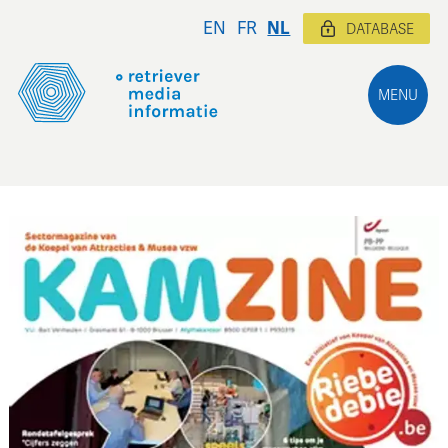
EN
FR
NL
DATABASE
MENU