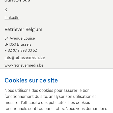
X
LinkedIn
Retriever Belgium
54 Avenue Louise
B-1050 Brussels
+ 32 (0)2 893 00 52
info@retrievermedia.be
www.retrievermedia.be
Retriever Pays-Bas
Cookies sur ce site
Vondelstraat 154
Nous utilisons des cookies pour assurer le bon
1054 GT Amsterdam
fonctionnement du site, analyser son utilisation et
+ 31 (0)20 379 11 01
mesurer l'efficacité des publicités. Les cookies
info@retriever.nl
fonctionnels sont toujours actifs. Nous vous demandons