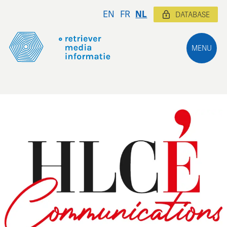
EN
FR
NL
DATABASE
MENU