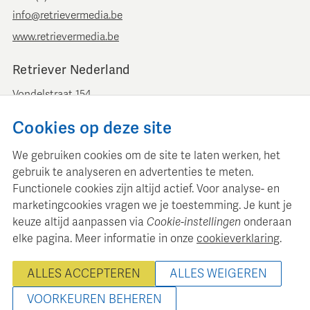
info@retrievermedia.be
www.retrievermedia.be
Retriever Nederland
Vondelstraat 154
1054 GT Amsterdam
Cookies op deze site
+ 31 (0)20 379 11 01
info@retriever.nl
We gebruiken cookies om de site te laten werken, het
www.retriever.nl
gebruik te analyseren en advertenties te meten.
Functionele cookies zijn altijd actief. Voor analyse- en
marketingcookies vragen we je toestemming. Je kunt je
keuze altijd aanpassen via
Cookie-instellingen
onderaan
elke pagina. Meer informatie in onze
cookieverklaring
.
Retriever Media Informatie onderhoudt een gestructureerde
mediadatabase voor professionele mediaplanning en analyse.
ALLES ACCEPTEREN
ALLES WEIGEREN
© 2022 - 2026 Retriever Media Belgium - Alle rechten
voorbehouden
VOORKEUREN BEHEREN