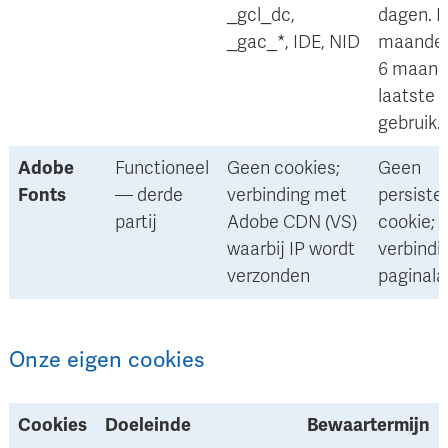
_gcl_dc,
dagen. I
_gac_*, IDE, NID
maanden
6 maand
laatste
gebruik.
Adobe
Functioneel
Geen cookies;
Geen
Fonts
— derde
verbinding met
persiste
partij
Adobe CDN (VS)
cookie;
waarbij IP wordt
verbindi
verzonden
paginala
Onze eigen cookies
Cookies
Doeleinde
Bewaartermijn