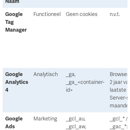
Naam
Google
Functioneel
Geen cookies
n.v.t.
Tag
Manager
Google
Analytisch
_ga,
Browserc
Analytics
_ga_<container-
2 jaar va
4
id>
laatste 
Server-si
maanden
Google
Marketing
_gcl_au,
_gcl_* /
Ads
_gcl_aw,
_gac_*: 