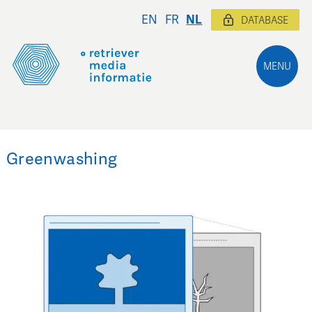
EN
FR
NL
DATABASE
MENU
Greenwashing