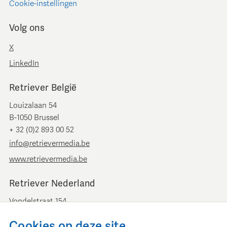
Cookie-instellingen
Volg ons
X
LinkedIn
Retriever België
Louizalaan 54
B-1050 Brussel
+ 32 (0)2 893 00 52
info@retrievermedia.be
www.retrievermedia.be
Retriever Nederland
Vondelstraat 154
1054 GT Amsterdam
Cookies op deze site
+ 31 (0)20 379 11 01